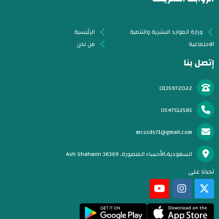
وزارة الموارد البشرية والتنمية
الرئيسية
الاجتماعية
من نحن
إتصل بنا
0135972022
0547512585
mcssds71@gmail.com
السعودية،الأحساء المنصورة، Ash Shaharin 36369
تجدنا على