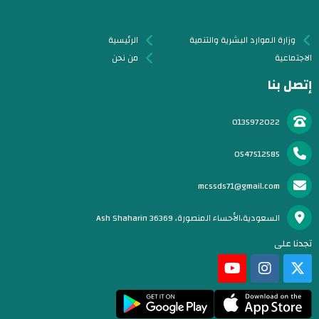
وزارة الموارد البشرية والتنمية
الرئيسية
الاجتماعية
من نحن
إتصل بنا
0135972022
0547512585
mcssds71@gmail.com
السعودية،الأحساء المنصورة، Ash Shaharin 36369
تجدنا على