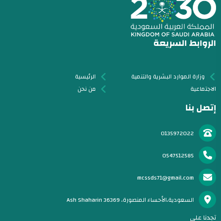
الروابط السريعة
وزارة الموارد البشرية والتنمية
الرئيسية
الاجتماعية
من نحن
إتصل بنا
0135972022
0547512585
mcssds71@gmail.com
السعودية،الأحساء المنصورة، Ash Shaharin 36369
تجدنا على